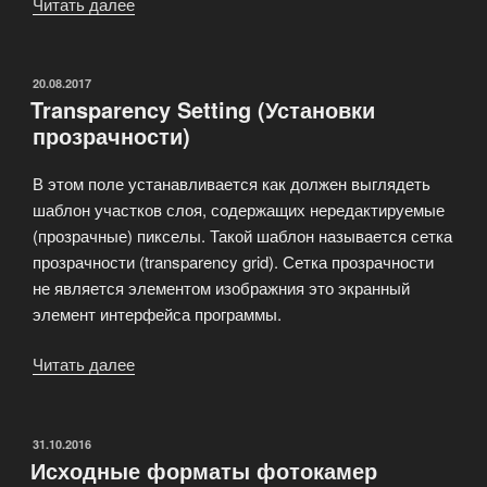
Читать далее
«Видео-
уроки
PhotoShop
School»
ОПУБЛИКОВАНО
20.08.2017
Transparency Setting (Установки
прозрачности)
В этом поле устанавливается как должен выглядеть
шаблон участков слоя, содержащих нередактируемые
(прозрачные) пикселы. Такой шаблон называется сетка
прозрачности (transparency grid). Сетка прозрачности
не является элементом изображния это экранный
элемент интерфейса программы.
Читать далее
«Transparency
Setting
(Установки
прозрачности)»
ОПУБЛИКОВАНО
31.10.2016
Исходные форматы фотокамер