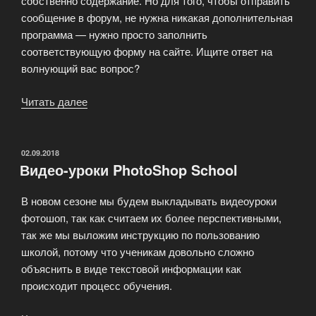
собственно содержание. Но для того, чтобы отправить
сообщение в форум, не нужна никакая дополнительная
программа — нужно просто заполнить
соответствующую форму на сайте. Ищите ответ на
волнующий вас вопрос?
Читать далее
«Наш
сайт
посвящен
программе
ОПУБЛИКОВАНО
02.09.2018
Видео-уроки PhotoShop School
Adobe
Photoshop»
В новом сезоне мы будем выкладывать видеоуроки
фотошоп, так как считаем их более перспективными,
так же мы выложим инструкцию по пользованию
школой, потому что ученикам довольно сложно
объяснить в виде текстовой информации как
происходит процесс обучения.