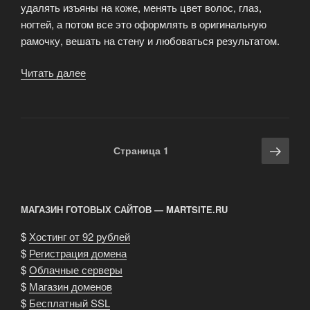
удалять изъяны на коже, менять цвет волос, глаз,
ногтей, а потом все это оформлять в оригинальную
рамочку, вешать на стену и любоваться результатом.
Читать далее
«Работа
с
фото
в
Photoshop»
Навигация
Сле
Страница
1
по
стра
записям
МАГАЗИН ГОТОВЫХ САЙТОВ — MARTSITE.RU
$
Хостинг от 92 рублей
$
Регистрация домена
$
Облачные серверы
$
Магазин доменов
$
Бесплатный SSL