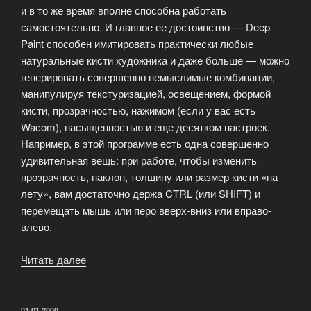
и в то же время вполне способна работать
самостоятельно. И главное ее достоинство — Deep
Paint способен имитировать практически любые
натуральные кисти художника и даже больше — можно
генерировать совершенно немыслимые комбинации,
манипулируя текстуризацией, освещением, формой
кисти, прозрачностью, нажимом (если у вас есть
Wacom), насыщенностью и еще десятком настроек.
Например, в этой программе есть одна совершенно
удивительная вещь: при работе, чтобы изменить
прозрачность, наклон, толщину или размер кисти «на
лету», вам достаточно держа CTRL (или SHIFT) и
перемещать мышь или перо вверх-вниз или вправо-
влево.
Читать далее
«Революционный
продукт
Deep
Paint»
ОПУБЛИКОВАНО
01.01.2000