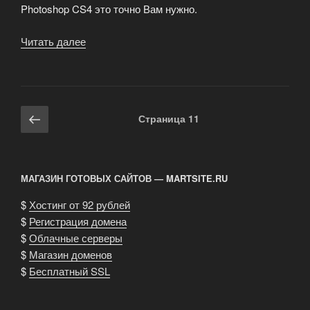
Photoshop CS4 это точно Вам нужно.
Читать далее
«Научиться
профессионально
обрабатывать
фотографии
в
Навигация
Предыдущая
Страница
11
фотошоп!»
по
страница
записям
МАГАЗИН ГОТОВЫХ САЙТОВ — MARTSITE.RU
$
Хостинг от 92 рублей
$
Регистрация домена
$
Облачные серверы
$
Магазин доменов
$
Бесплатный SSL