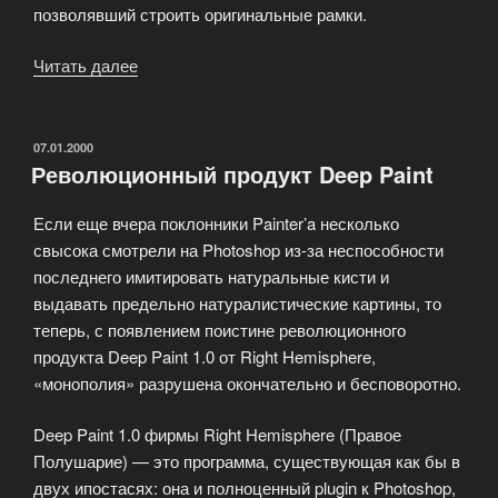
позволявший строить оригинальные рамки.
Читать далее
«Extensis
приступил
к
бетатестированию
ОПУБЛИКОВАНО
07.01.2000
Революционный продукт Deep Paint
PhotoFrame»
Если еще вчера поклонники Painter’a несколько
свысока смотрели на Photoshop из-за неспособности
последнего имитировать натуральные кисти и
выдавать предельно натуралистические картины, то
теперь, с появлением поистине революционного
продукта Deep Paint 1.0 от Right Hemisphere,
«монополия» разрушена окончательно и бесповоротно.
Deep Paint 1.0 фирмы Right Hemisphere (Правое
Полушарие) — это программа, существующая как бы в
двух ипостасях: она и полноценный plugin к Photoshop,