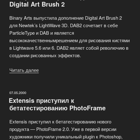
Digital Art Brush 2
Binary Arts выпустила дополнение Digital Art Brush 2
для Newtek’s LightWave 3D. DAB2 сочетает в себе
ParticleType и DAB и является
высококачественнымрешением для рисования кистями
в Lightwave 5.6 или 6. DAB2 являет собой револючию в
создании рисованных эффектов.
Читать далее
«Binary
Arts
выпустила
дополнение
ОПУБЛИКОВАНО
07.05.2000
Extensis приступил к
Digital
бетатестированию PhotoFrame
Art
Brush
Extensis приступил к бетатестированию нового
2»
продукта — PhotoFrame 2.0. Уже в первой версии
художники получили уникальный plugin к Photoshop,