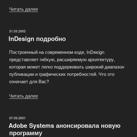
Читать далее
«Photoshop
версии
CE»
ОПУБЛИКОВАНО
31.03.2002
InDesign подробно
Построенный на современном коде, InDesign
представляет гибкую, расширяемую архитектуру,
которая может легко поддерживать широкий диапазон
публикации и графических потребностей. Что это
означает для Вас?
Читать далее
«InDesign
подробно»
ОПУБЛИКОВАНО
07.09.2001
Adobe Systems анонсировала новую
программу