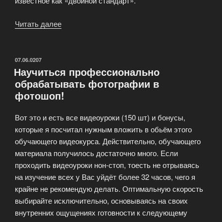
известное как «двойной стандарт».
Читать далее
«Новый
фильтр
к
Photoshop’у»
ОПУБЛИКОВАНО
07.06.0207
Научиться профессионально
обрабатывать фотографии в
фотошоп!
Вот это и есть все видеоуроки (150 шт) и бонусы,
которые я посчитал нужным вложить в обьём этого
обучающего видеокурса. Действительно, обучающего
материала получилось достаточно много. Если
проходить видеоуроки нон-стоп, тоесть не отрываясь
на изучение всех у Вас уйдёт более 32 часов, чего я
крайне не рекомендую делать. Оптимальную скорость
выбирайте исключительно, основываясь на своих
внутренних ощущениях готовности к следующему