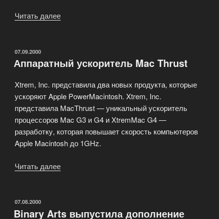
Читать далее
«Руководство
по
эксплуатации
Photoshop
ОПУБЛИКОВАНО
07.09.2000
Аппаратный ускоритель Mac Thrust
5.0»
Xtrem, Inc. представила два новых продукта, которые
ускоряют Apple PowerMacintosh. Xtrem, Inc.
представила MacThrust — уникальный ускоритель
процессоров Mac G3 и G4 и XtremMac G4 —
разработку, которая повышает скорость компьютеров
Apple Macintosh до 1GHz.
Читать далее
«Аппаратный
ускоритель
Mac
Thrust»
ОПУБЛИКОВАНО
07.08.2000
Binary Arts выпустила дополнение